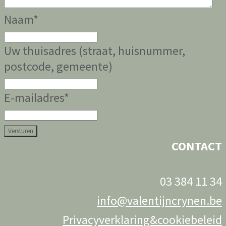
Naam
*
Uw thuisadres (straat, huisnummer,
postcode, gemeente)
E-mailadres
*
Versturen
CONTACT
03 384 11 34
info@valentijncrynen.be
Privacyverklaring&cookiebeleid