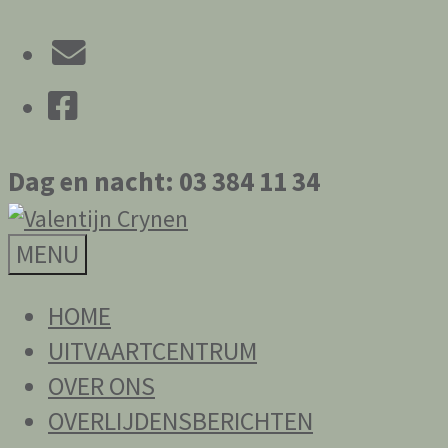
Ga
E-
naar
Facebook
mail
de
inhoud
Dag en nacht: 03 384 11 34
Uitvaartzorg
Valentijn
MENU
Crynen
HOME
UITVAARTCENTRUM
OVER ONS
OVERLIJDENSBERICHTEN